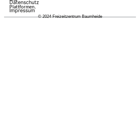
Datenschutz
Plattformen.
Impressum
© 2024 Freizeitzentrum Baumheide