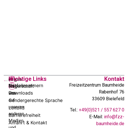
Wichtige Links
Kontakt
In
Folgen
Freizeitzentrum Baumheide
Notfallnummern
Trägerschaft
Sie
Rabenhof 76
Downloads
von:
uns
33609 Bielefeld
Gendergerechte Sprache
auf
unseren
Leitbild
Tel.:
+49(0)521 / 557 627 0
anderen
Barrierefreiheit
E-Mail:
info@fzz-
Medien
Anfahrt & Kontakt
baumheide.de
und