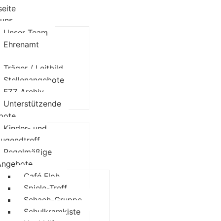
seite
 uns
Unser Team
Ehrenamt
Unsere Räume
Träger / Leitbild
Stellenangebote
FZZ Archiv
Unterstützende
bote
Kinder- und
Jugendtreff
Regelmäßige
Angebote
Café Floh
Spiele-Treff
Schach-Gruppe
Schulkramkiste