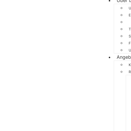
Über 
U
E
U
T
S
F
U
Angeb
K
R