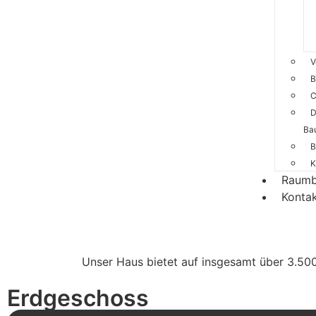
V
B
C
D
Ba
B
K
Raum
Konta
Unser Haus bietet auf insgesamt über 3.500
Erdgeschoss