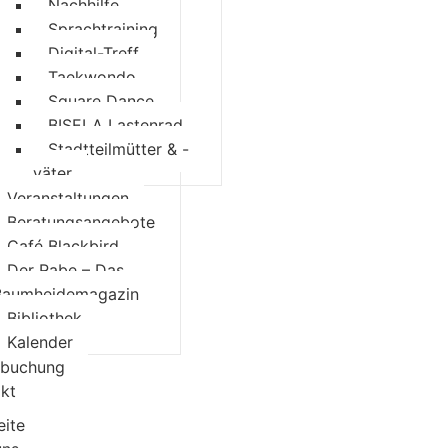
Nachhilfe
Sprachtraining
Digital-Treff
Taekwondo
Square Dance
BISELA Lastenrad
Stadtteilmütter & -
väter
Veranstaltungen
Beratungsangebote
Café Blackbird
Der Rabe – Das
Baumheidemagazin
Bibliothek
Kalender
buchung
kt
eite