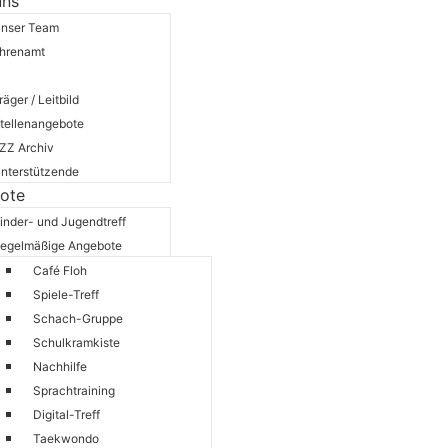
uns
nser Team
hrenamt
nsere Räume
räger / Leitbild
tellenangebote
ZZ Archiv
nterstützende
ote
inder- und Jugendtreff
egelmäßige Angebote
Café Floh
Spiele-Treff
Schach-Gruppe
Schulkramkiste
Nachhilfe
Sprachtraining
Digital-Treff
Taekwondo