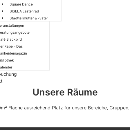
Square Dance
BISELA Lastenrad
Stadtteilmütter & -väter
eranstaltungen
eratungsangebote
afé Blackbird
er Rabe – Das
umheidemagazin
ibliothek
alender
buchung
kt
Unsere Räume
m² Fläche ausreichend Platz für unsere Bereiche, Gruppen