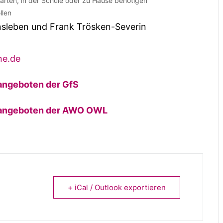
garten, in der Schule oder zu Hause benötigen
llen
nsleben und Frank Trösken-Severin
ne.de
angeboten der GfS
gsangeboten der AWO OWL
+ iCal / Outlook exportieren