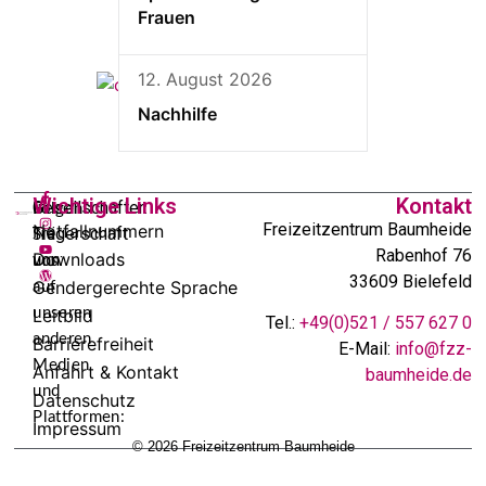
Frauen
12. August 2026
Nachhilfe
Wichtige Links
Kontakt
In
Gesellschafter:
Folgen
Freizeitzentrum Baumheide
Notfallnummern
Trägerschaft
Sie
Rabenhof 76
Downloads
von:
uns
33609 Bielefeld
Gendergerechte Sprache
auf
unseren
Leitbild
Tel.:
+49(0)521 / 557 627 0
anderen
Barrierefreiheit
E-Mail:
info@fzz-
Medien
Anfahrt & Kontakt
baumheide.de
und
Datenschutz
Plattformen:
Impressum
© 2026 Freizeitzentrum Baumheide