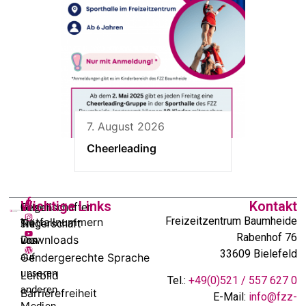
7. August 2026
Cheerleading
Wichtige Links
Kontakt
In
Gesellschafter:
Folgen
Freizeitzentrum Baumheide
Notfallnummern
Trägerschaft
Sie
Rabenhof 76
Downloads
von:
uns
33609 Bielefeld
Gendergerechte Sprache
auf
unseren
Leitbild
Tel.:
+49(0)521 / 557 627 0
anderen
Barrierefreiheit
E-Mail:
info@fzz-