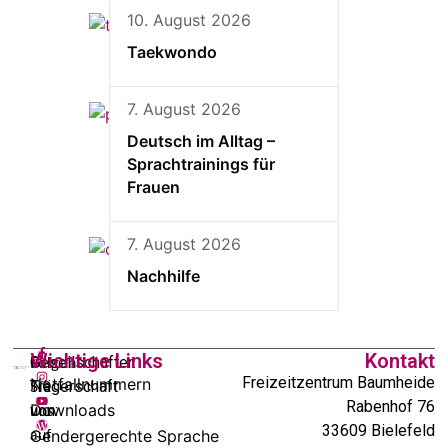
10. August 2026
Taekwondo
7. August 2026
Deutsch im Alltag –
Sprachtrainings für
Frauen
7. August 2026
Nachhilfe
Wichtige Links
Kontakt
In
Gesellschafter:
Folgen
Freizeitzentrum Baumheide
Notfallnummern
Trägerschaft
Sie
Rabenhof 76
Downloads
von:
uns
33609 Bielefeld
Gendergerechte Sprache
auf