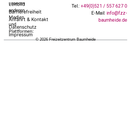
unseren
Leitbild
Tel.:
+49(0)521 / 557 627 0
anderen
Barrierefreiheit
E-Mail:
info@fzz-
Medien
Anfahrt & Kontakt
baumheide.de
und
Datenschutz
Plattformen:
Impressum
© 2026 Freizeitzentrum Baumheide